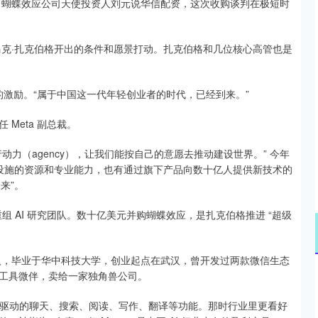
合伙人、蝴蝶效应公司天使投资人刘元说华信配资，这次收购谈判在极短时
O 马克·扎克伯格开出的条件和愿景打动。扎克伯格和几位核心高管也是
的激励。“属于中国这一代年轻创业者的时代，已经到来。”
Meta 副总裁。
力（agency），让我们能按自己的意愿去推动建设世界。” 今年
设施的资源和专业能力，也有通过旗下产品向数十亿人提供新技术的
来”。
r，重组 AI 研究团队。数十亿美元并购蝴蝶效应，是扎克伯格推进 “超级
安人，毕业于华中科技大学，创业起点在武汉，曾开发过两款微信生态
工具微伴，卖给一家独角兽公司。
供大模型驱动的聊天、搜索、阅读、写作、翻译等功能。那时行业里更看好