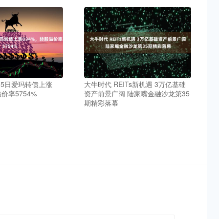
15日爱玛转债上涨
大牛时代 REITs新机遇 3万亿基础
价率5754%
资产前景广阔 陆家嘴金融沙龙第35
期精彩落幕