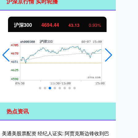
沪深京行情 实时轮播
北证50
1134.24
创
11.37
1.01%
热点资讯
美通美股票配资 经纪人证实: 阿贾克斯边锋收到巴