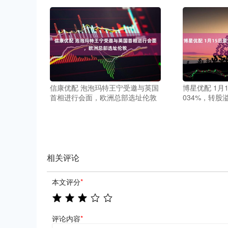
信康优配 泡泡玛特王宁受邀与英国
博星优配 1月
首相进行会面，欧洲总部选址伦敦
034%，转股溢
相关评论
本文评分
*
评论内容
*