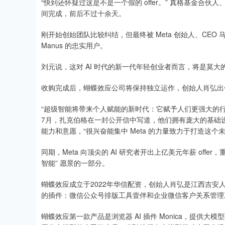
“快到还怀疑过这是不是一个假的 offer。” 真格基金
间完成，前后不过十余天。
刚开始创始团队比较纠结，但最终被 Meta 创始人、CE
Manus 的忠实用户。
刘元说，这对 AI 时代的新一代年轻创业者而言，将是莫大
收购完成后，蝴蝶效应公司将保持独立运作，创始人肖弘出任 
“超级智能将带来个人赋能的新时代：它赋予人们更强大的行动
7月，扎克伯格在一封公开信中写道，他们拥有庞大的基础
能力和意愿，“很兴奋能集中 Meta 的力量致力于打造这个未
同期，Meta 向顶尖的 AI 研究者开出上亿美元年薪 offe
智能” 愿景的一部分。
蝴蝶效应成立于2022年华信配资，创始人肖弘是江西吉
的插件：微信公众号排版工具壹伴和企业微信客户关系管理
蝴蝶效应第一款产品是浏览器 AI 插件 Monica，提