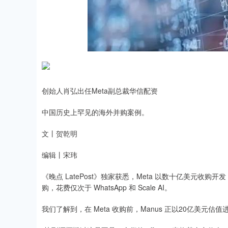
深证成指
14311.01
.68
1.02%
200.89
1
创始人肖弘出任Meta副总裁华信配资
中国历史上罕见的海外并购案例。
文丨贺乾明
编辑丨宋玮
《晚点 LatePost》独家获悉，Meta 以数十亿美元收购开发
购，花费仅次于 WhatsApp 和 Scale AI。
我们了解到，在 Meta 收购前，Manus 正以20亿美元估