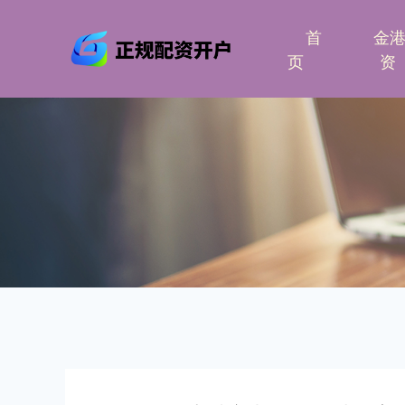
首
金
页
资