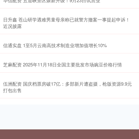
华信配资 五道峡景区焕新升级！9月23日试营业
日升鑫 苍山研学遇难男童母亲称已就警方撤案一事提起申诉！
近况披露
信通实盘 1至5月云南高技术制造业增加值增长10%
芝麻配资 2025年11月18日全国主要批发市场豌豆价格行情
伍洲配资 国庆档票房破17亿：多部新片遭盗摄，枪版资源9.9元
打包出售