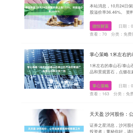
本站消息，10月24日保隆
股溢价率36.46%。 资
德恒财富
日期：0
查看：
70
分类：
免费
掌心策略 1米左右
1米左右的泰山石/泰山
品和景观置石，点缀在庭
掌心策略
日期：0
查看：
163
分类：
免
天天盈 沙河股份：
证券之星消息，沙河股份
投资者：董秘你好，请问