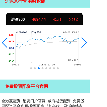
沪深京行情 实时轮播
沪深300
4694.44
北
43.13
0.93%
免费股票配资平台官网
金港赢配资_配资门户官网_威海期货配资_免费股
票配资平台官网/股票配资以其高效、灵活的特点，