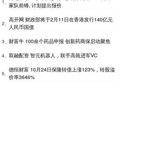
1、
家队前锋, 计划提出报价
高开网 财政部将于2月11日在香港发行140亿元
2、
人民币国债
财富牛 100余个药品申报 创新药商保启动聚焦
3、
双融配资 智元机器人，联手高瓴进军VC
4、
德恒财富 10月24日保隆转债上涨123%，转股溢
5、
价率3646%