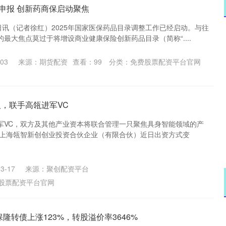
品申报 创新药商保启动聚焦
日讯（记者徐红）2025年国家医保药品目录调整工作已经启动。与往
最大焦点莫过于将增设商业健康保险创新药品目录（简称“....
深证成指
14311.01
02%
200.89
1.42%
03
来源：期货配资
查看：
99
分类：
免费股票配资平台官网
人，联手高瓴进军VC
军VC，双方及其他产业资本将联合管理一只聚焦具身智能领域的产
，上海瓴智新创创业投资合伙企业（有限合伙）近日出资方式变
3-17
来源：聚创配资平台
股票配资平台官网
保隆转债上涨123%，转股溢价率3646%