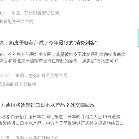
01
来源：苏州恒泰配资官网
股票配资平台官网
8块，奶皮子糖葫芦成了今年最狠的“消费刺客”
院》 今年秋冬的网红美食圈，算是被奶皮子冰糖系列给彻彻底底拿
奶香和老北京冰糖葫芦强行拉郎配的操作，属实是"万物皆可 C....
2-27
来源：怎么杠杆买股票官网
费股票配资平台官网
日方通报将暂停进口日本水产品？外交部回应
 记者 白云怡】据日本共同社报道，日本政府相关人士19日透露，
暂停进口日本水产品，中方当天早晨通过正式外交渠道联络日....
2-25
来源：股票杠杆网平台