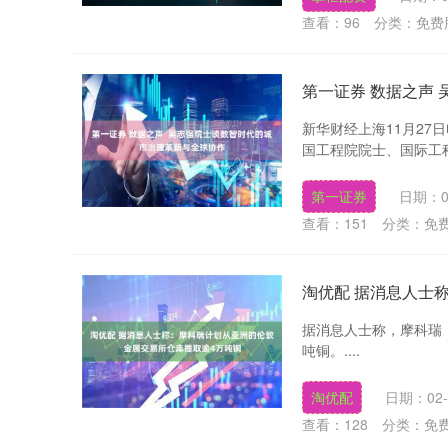
查看：
96
分类：
免费
第一证券 数据之声
新华财经上海11月27
国工程院院士、国际工程
第一证券
日期：0
查看：
151
分类：
免
淘优配 据消息人士
据消息人士称，摩科瑞（
吨铜。....
淘优配
日期：02-
查看：
128
分类：
免