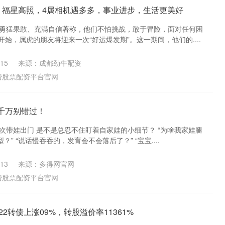
始，福星高照，4属相机遇多多，事业进步，生活更美好
以勇猛果敢、充满自信著称，他们不怕挑战，敢于冒险，面对任何困
开始，属虎的朋友将迎来一次“好运爆发期”。这一期间，他们的....
15
来源：成都劲牛配资
费股票配资平台官网
 千万别错过！
次带娃出门 是不是总忍不住盯着自家娃的小细节？ “为啥我家娃腿
？” “说话慢吞吞的，发育会不会落后了？” “宝宝....
13
来源：多得网官网
费股票配资平台官网
22转债上涨09%，转股溢价率11361%