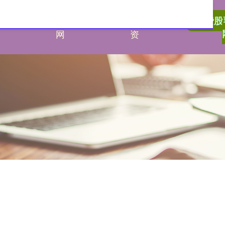
港赢配
配资门户官
威海期货配
免费股
网
资