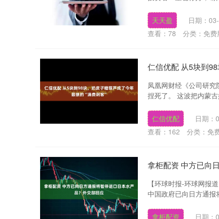
天天盈
日期：03-
查看：
78
分类：
免费
仁信优配 从5块到9
凤凰网财经《公司研究
捏死了。 这波把内蒙古
仁信优配
日期：0
查看：
162
分类：
免
拿柜配资 中方已向
【环球时报-环球网报道
中国政府已向日方通报将
拿柜配资
日期：0