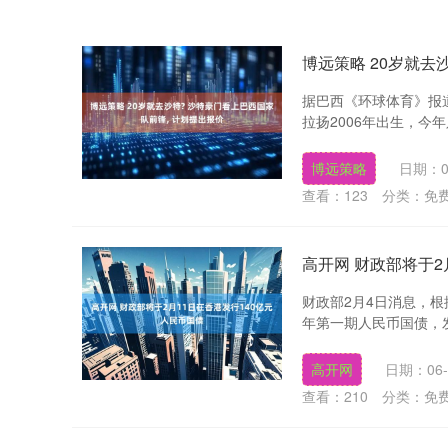
博远策略 20岁就去
据巴西《环球体育》报
拉扬2006年出生，今
博远策略
日期：0
查看：
123
分类：
免
高开网 财政部将于2
财政部2月4日消息，根
年第一期人民币国债，发
高开网
日期：06-
查看：
210
分类：
免