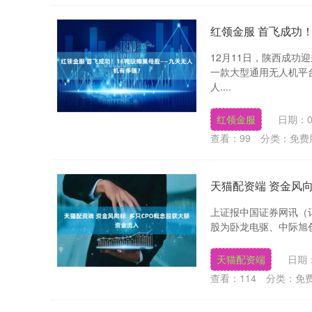
红领金服 首飞成功
12月11日，陕西成
一款大型通用无人机平
人....
红领金服
日期：0
查看：
99
分类：
免费
天猫配资端 资金风
上证报中国证券网讯（记
股为卧龙电驱、中际旭创
天猫配资端
日期：
查看：
114
分类：
免