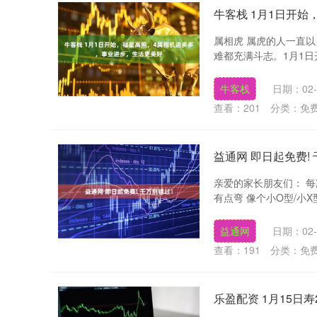
牛客栈 1月1日开
属相虎 属虎的人一直
难都充满斗志。1月1日
牛客栈
日期：02-
查看：
201
分类：
免
益通网 即日起免费!
亲爱的家长朋友们： 每
有点弯 像个小O型/小X型
益通网
日期：02-
查看：
191
分类：
免
乐盈配资 1月15日寿