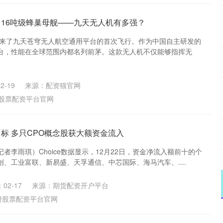
！16吨级蜂巢母舰——九天无人机有多强？
功迎来了九天苍穹无人航空通用平台的首次飞行。作为中国自主研发的
台，性能在全球范围内都名列前茅。这款无人机不仅能够指挥无
2-19
来源：配资猫官网
股票配资平台官网
向标 多只CPO概念股获大额资金流入
者李雨琪）Choice数据显示，12月22日，资金净流入额前十的个
、工业富联、新易盛、天孚通信、中芯国际、海马汽车、....
02-17
来源：期货配资开户平台
费股票配资平台官网