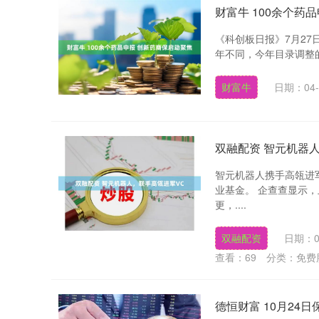
财富牛 100余个药
《科创板日报》7月27
年不同，今年目录调整的
上证指数
3940.04
.40
2.13%
39.68
1.
财富牛
日期：04-
双融配资 智元机器
智元机器人携手高瓴进
业基金。 企查查显示
更，....
双融配资
日期：0
查看：
69
分类：
免费
德恒财富 10月24日