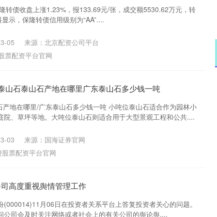
转债收盘上涨1.23%，报133.69元/张，成交额5530.62万元，转
料显示，保隆转债信用级别为“AA”....
3-05
来源：北京配资公司平台
股票配资平台官网
的泰山石泰山石产地在哪里广东泰山石多少钱一吨
石产地在哪里/广东泰山石多少钱一吨 小吨位泰山石适合作为园林小
院、草坪等地。大吨位泰山石则适合用于大型景观工程和公共....
3-03
来源：国海证券官网
费股票配资平台官网
公司高度重视舆情管理工作
(000014)11月06日在投资者关系平台上答复投资者关心的问题。
公司会及时关注网络或者社会上的有关公司的舆论舆....