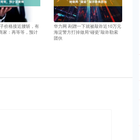
厘子价格接近腰斩，有
华力网 剐蹭一下就被敲诈近10万元
商家：再等等，预计
海淀警方打掉做局“碰瓷”敲诈勒索
团伙