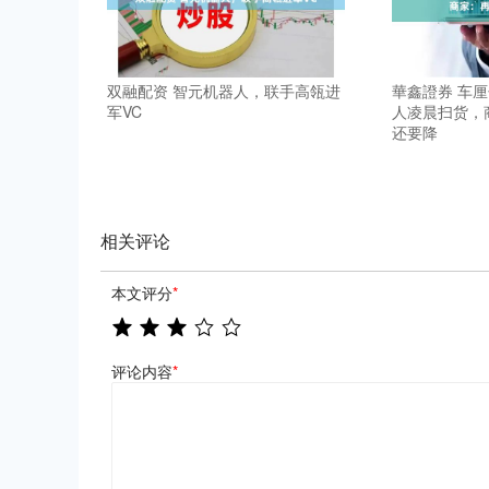
双融配资 智元机器人，联手高瓴进
華鑫證券 车
军VC
人凌晨扫货，
还要降
相关评论
本文评分
*
评论内容
*