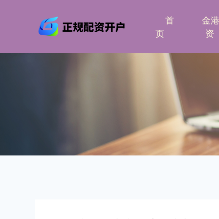
首
金
页
资