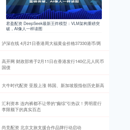
君盈配资 DeepSeek最新王炸模型：VLM架构重磅突
破，AI像人一样读图
泸深在线 4月21日香港周大福黄金价格37330港币/两
高开网 财政部将于2月11日在香港发行140亿元人民币
国债
大牛时代配资 亚股上涨 韩国、新加坡股指创历史新高
汇利资本 连内裤都不让带的“癫综”引热议！男明星行
李限额下的真实百态
尚竞配资 北京文旅支援合作品牌行动启动