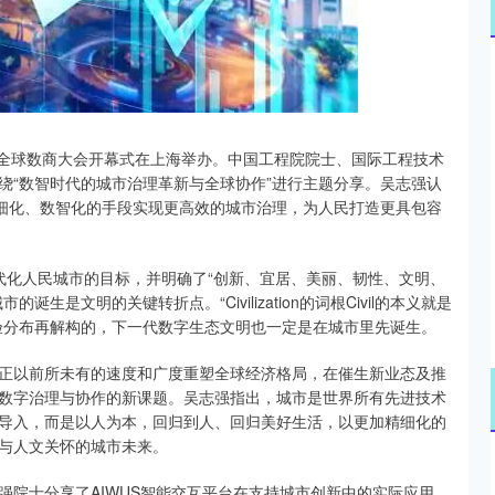
14311.01
沪深300
4694.
200.89
1.42%
25全球数商大会开幕式在上海举办。中国工程院院士、国际工程技术
绕“数智时代的城市治理革新与全球协作”进行主题分享。吴志强认
精细化、数智化的手段实现更高效的城市治理，为人民打造更具包容
化人民城市的目标，并明确了“创新、宜居、美丽、韧性、文明、
是文明的关键转折点。“Civilization的词根Civil的本义就是
验分布再解构的，下一代数字生态文明也一定是在城市里先诞生。
以前所未有的速度和广度重塑全球经济格局，在催生新业态及推
数字治理与协作的新课题。吴志强指出，城市是世界所有先进技术
导入，而是以人为本，回归到人、回归美好生活，以更加精细化的
与人文关怀的城市未来。
士分享了AIWUS智能交互平台在支持城市创新中的实际应用，