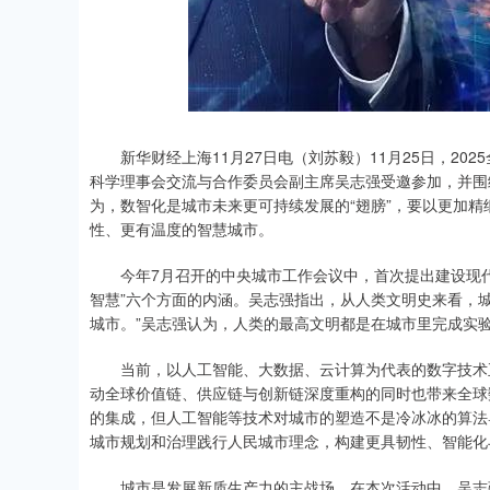
上证指数
3940.04
深证成指
39.68
1.02%
新华财经上海11月27日电（刘苏毅）11月25日，20
科学理事会交流与合作委员会副主席吴志强受邀参加，并围
为，数智化是城市未来更可持续发展的“翅膀”，要以更加
性、更有温度的智慧城市。
今年7月召开的中央城市工作会议中，首次提出建设现代
智慧”六个方面的内涵。吴志强指出，从人类文明史来看，城市的诞生
城市。”吴志强认为，人类的最高文明都是在城市里完成实
当前，以人工智能、大数据、云计算为代表的数字技术正
动全球价值链、供应链与创新链深度重构的同时也带来全球
的集成，但人工智能等技术对城市的塑造不是冷冰冰的算法
城市规划和治理践行人民城市理念，构建更具韧性、智能化
城市是发展新质生产力的主战场。在本次活动中，吴志强院