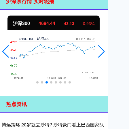
沪深京行情 实时轮播
44
北证50
1134.24
43.13
0.93%
11.3
热点资讯
博远策略 20岁就去沙特? 沙特豪门看上巴西国家队