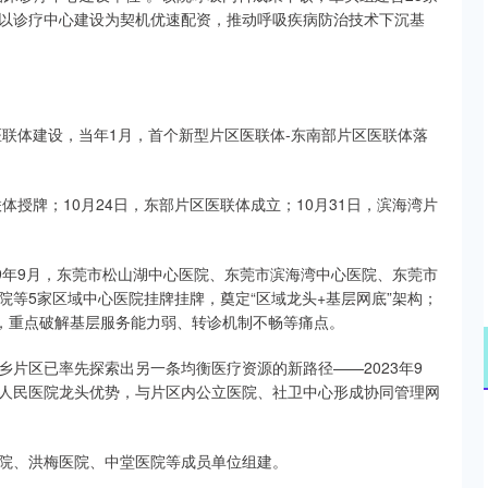
以诊疗中心建设为契机优速配资，推动呼吸疾病防治技术下沉基
医联体建设，当年1月，首个新型片区医联体-东南部片区医联体落
体授牌；10月24日，东部片区医联体成立；10月31日，滨海湾片
9年9月，东莞市松山湖中心医院、东莞市滨海湾中心医院、东莞市
等5家区域中心医院挂牌挂牌，奠定“区域龙头+基层网底”架构；
链，重点破解基层服务能力弱、转诊机制不畅等痛点。
片区已率先探索出另一条均衡医疗资源的新路径——2023年9
人民医院龙头优势，与片区内公立医院、社卫中心形成协同管理网
院、洪梅医院、中堂医院等成员单位组建。