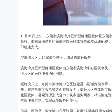
深证成指
14110.12
.92
0.57%
-34.08
-0
10月31日上午，东莞市滨海湾片区新型健康医联体暨东
举行。随着滨海湾片区新型健康医联体宣告成立优速配资，
部组建完成。
滨海湾片区：24家单位携手，四举措提升服务
滨海湾片区新型健康医联体由东莞市滨海湾中心医院牵头，
个片区的医疗服务协同网络。
授牌仪式上，东莞市滨海湾中心医院党委书记谢炎燊表示，
作，在急危重症救治等方面持续发力，提升片区整体医疗服务
化医联体，凝聚资源形成合力；筑牢服务网底，精准输送资
优质服务行动，实现优质服务同质化。
值得一提的是，滨海湾中心医院同步获批“东莞市呼吸专科临