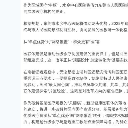
作为区域医疗“中枢”，水乡中心医院将借力东莞市人民医
同层级医疗机构的差距。
根据规划，东莞市水乡中心医院将借助龙头优势，2028年
终与市人民医院形成功能互补、协同发展的医教研一体化格
从“单点优势”到“网络覆盖”：群众更有“医”靠
医联体建设是推动分级诊疗制度建设的重要抓手，也是回应
部组建完成，这一改革正从“顶层设计”加速转化为“基层实效
在南都记者观察中，无论是松山湖片区还是滨海湾片区医联
重强调三点要求：一要提高政治站位，始终坚持以人民健康
同联动，画出“最大同心圆”，推动成员单位共建、共享、
联体建设探索“片区经验”。这既是对改革方向的精准把脉
作为破解基层医疗短板的“关键棋”，新型健康医联体的落地
的建立，将进一步破解片区内医疗资源分散、基层服务能力
优质医疗资源从“单点优势”向“网络覆盖”转变；借助技术
力，构建起分级诊疗与急危重症救治双重保障网络，为群众