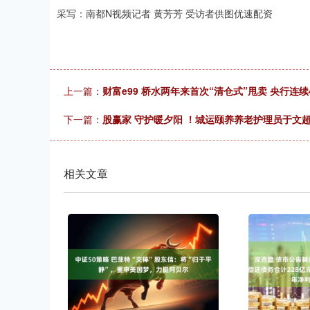
采写：南都N视频记者 黄芳芳 受访者供图优速配资
上一篇：
财富e99 桥水两年来首次“清仓式”甩卖 央行连
下一篇：
股赢家 守护暖夕阳 ！城运颐养养老护理员于文超
相关文章