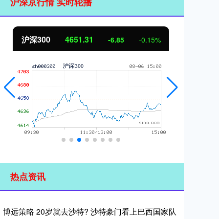
沪深京行情 实时轮播
北证50
1122.88
创
3.42
0.30%
热点资讯
博远策略 20岁就去沙特? 沙特豪门看上巴西国家队