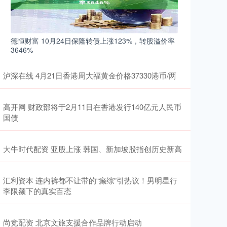
德恒财富 10月24日保隆转债上涨123%，转股溢价率
3646%
泸深在线 4月21日香港周大福黄金价格37330港币/两
高开网 财政部将于2月11日在香港发行140亿元人民币
国债
大牛时代配资 亚股上涨 韩国、新加坡股指创历史新高
汇利资本 连内裤都不让带的“癫综”引热议！男明星行
李限额下的真实百态
尚竞配资 北京文旅支援合作品牌行动启动