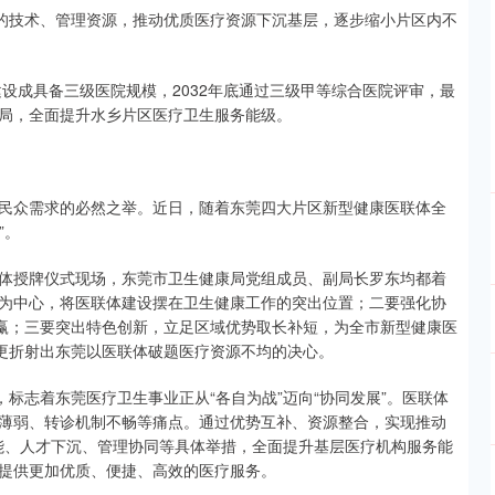
院的技术、管理资源，推动优质医疗资源下沉基层，逐步缩小片区内不
建设成具备三级医院规模，2032年底通过三级甲等综合医院评审，最
局，全面提升水乡片区医疗卫生服务能级。
民众需求的必然之举。近日，随着东莞四大片区新型健康医联体全
”。
体授牌仪式现场，东莞市卫生健康局党组成员、副局长罗东均都着
为中心，将医联体建设摆在卫生健康工作的突出位置；二要强化协
共赢；三要突出特色创新，立足区域优势取长补短，为全市新型健康医
，更折射出东莞以医联体破题医疗资源不均的决心。
，标志着东莞医疗卫生事业正从“各自为战”迈向“协同发展”。医联体
薄弱、转诊机制不畅等痛点。通过优势互补、资源整合，实现推动
赋能、人才下沉、管理协同等具体举措，全面提升基层医疗机构服务能
提供更加优质、便捷、高效的医疗服务。