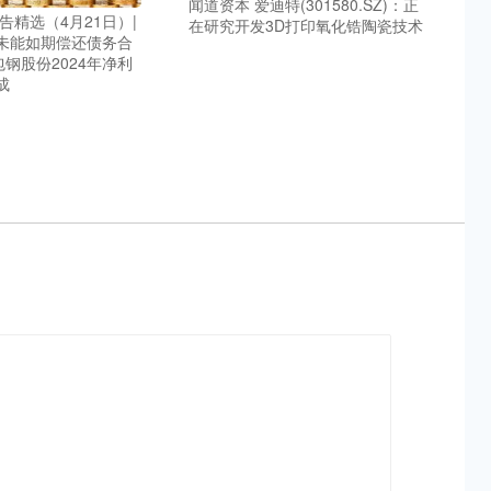
闻道资本 爱迪特(301580.SZ)：正
告精选（4月21日）|
在研究开发3D打印氧化锆陶瓷技术
未能如期偿还债务合
包钢股份2024年净利
成