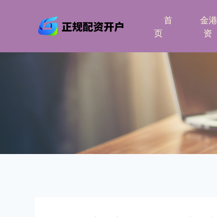
首
金
页
资